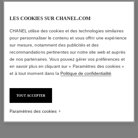
LES COOKIES SUR CHANEL.COM
Ajouter à la liste de souhaits : HYDRA BEAUT
Ajouter à la l
CHANEL utilise des cookies et des technologies similaires
pour personnaliser le contenu et vous offrir une expérience
sur mesure, notamment des publicités et des
recommandations pertinentes sur notre site web et auprès
de nos partenaires. Vous pouvez gérer vos préférences et
en savoir plus en cliquant sur « Paramètres des cookies »
et à tout moment dans la
Politique de confidentialité
.
HYDRA BEAUTY MICRO SÉRUM
STYLO YEUX RÉSISTANT À
TOUT ACCEPTER
L'EAU
HYDRATANT RÉÉQUILIBRANT
REPULPANT
STYLO CONTOUR DES YEUX,
Paramètres des cookies
Réf. 133320
LIGNEUR ET KHÔL LONGUE
146,00 $ CAD
Réf. 187038
TENUE
38 - BLEU MÉTAL
50,00 $ CAD
AJOUTER AU PANIER
AJOUTER AU PANIER