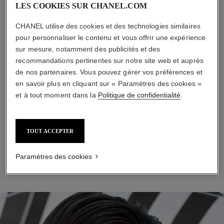
LES COOKIES SUR CHANEL.COM
CHANEL utilise des cookies et des technologies similaires
pour personnaliser le contenu et vous offrir une expérience
KIT TEINT ENSOLEILLÉ
sur mesure, notamment des publicités et des
LES ESSENTIELS
recommandations pertinentes sur notre site web et auprès
Protégez votre éclat avec ces essentiels CHANEL Beauté de
de nos partenaires. Vous pouvez gérer vos préférences et
l’été. Pour l’effet hâlé, associez une poudre illuminatrice légère
en savoir plus en cliquant sur « Paramètres des cookies »
à un stick effet bronzant. Gardez votre teint hydraté et restez
fraîche toute la journée avec une brume hydratante.
et à tout moment dans la
Politique de confidentialité
.
Essayer virtuellement le look
TOUT ACCEPTER
Paramètres des cookies