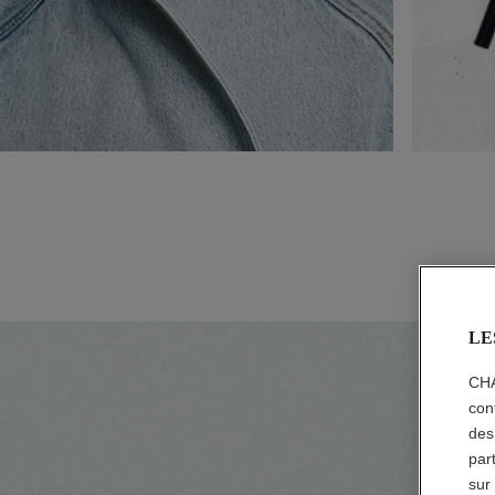
LE
CHA
con
des
par
sur