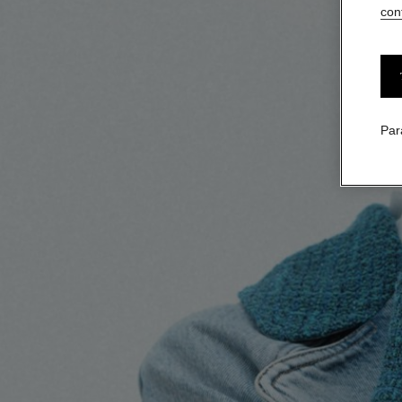
conf
Par