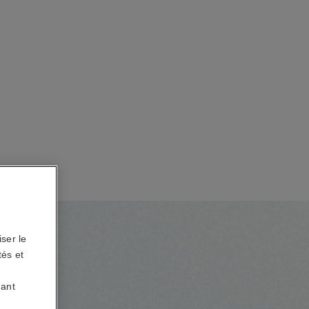
ser le
tés et
uant