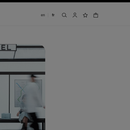
Changer de langue
en
fr
panier
rechercher
mon compte
liste de souhaits