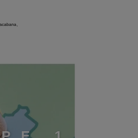
pacabana,
A
P
E
1