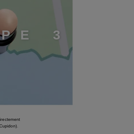
A
P
E
3
irectement
 Cupidon).