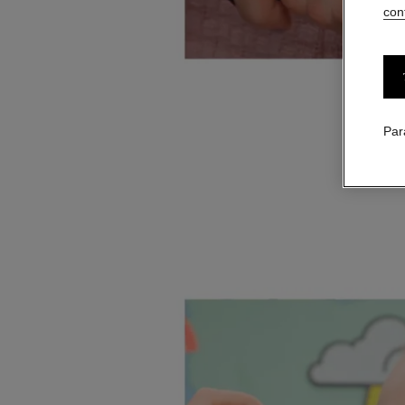
conf
Faites de
main et f
Par