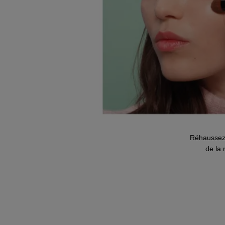
Réhaussez 
de la 