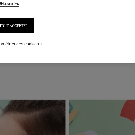
identialité
.
TOUT ACCEPTER
s vagues avec LES BEIGES Eau de Blush. Déposez une noisette sur le
aites fondre les micro-bulles. Appliquez sur le haut des pommettes et 
amètres des cookies
tapotant du bout des doigts.
ÉTAPE 3