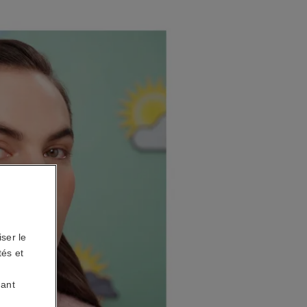
ser le
tés et
uant