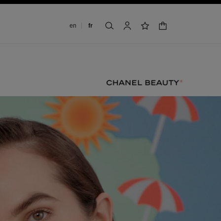
Changer de langue
en
fr
panier
rechercher
mon compte
liste de souhaits