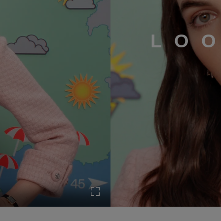
LO
o en pause
Activer le mode plein écran