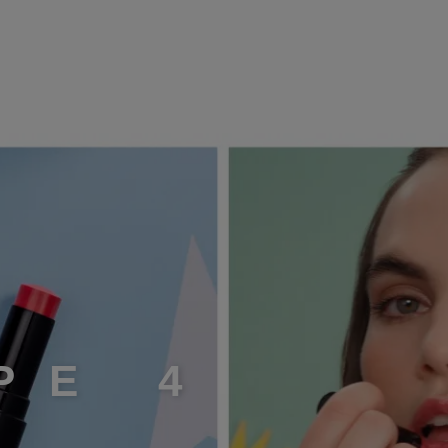
P
E
4