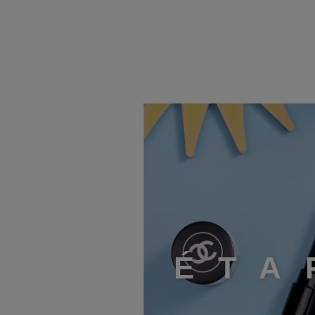
ÉTAPE 4
É
T
A