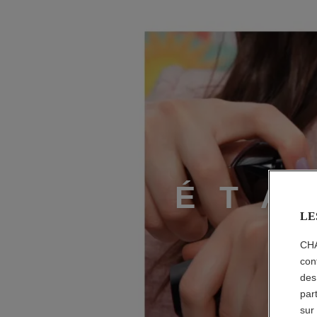
ÉTAPE 2
É
T
A
LE
CHA
con
des
par
sur