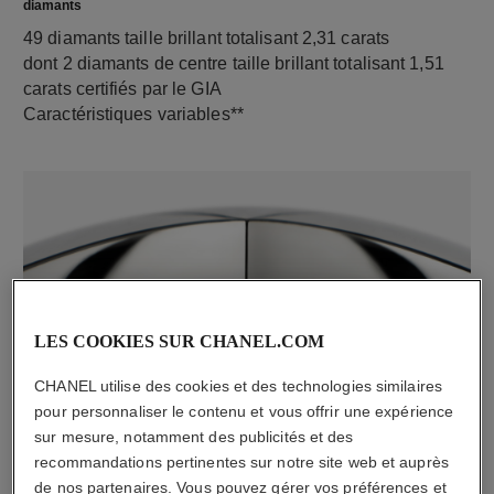
diamants
49 diamants taille brillant totalisant 2,31 carats
dont 2 diamants de centre taille brillant totalisant 1,51
carats certifiés par le GIA
Caractéristiques variables**
LES COOKIES SUR CHANEL.COM
CHANEL utilise des cookies et des technologies similaires
matériau
pour personnaliser le contenu et vous offrir une expérience
Or blanc 18 carats
sur mesure, notamment des publicités et des
recommandations pertinentes sur notre site web et auprès
de nos partenaires. Vous pouvez gérer vos préférences et