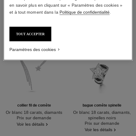
DÉCOUVREZ AUSSI
en savoir plus en cliquant sur « Paramètres des cookies »
et à tout moment dans la
Politique de confidentialité
.
TOUT ACCEPTER
Paramètres des cookies
collier fil de comète
bague comète spinelle
Or blanc 18 carats, diamants
Or blanc 18 carats, diamants,
Réf. J2846
Prix sur demande
spinelles noirs
Réf. J63142
Prix sur demande
Voir les détails
Voir les détails