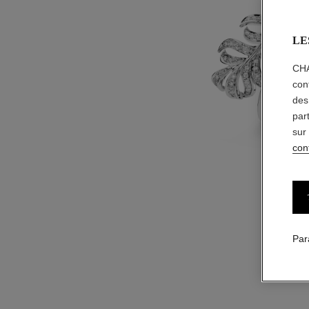
LE
CHA
con
des
par
sur
conf
Par