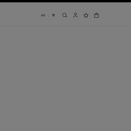
Changer de langue
en
fr
panier
rechercher
mon compte
liste de souhaits