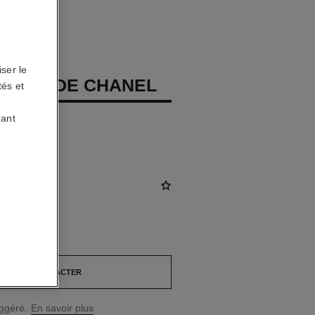
ser le
LUME DE CHANEL
tés et
uant
s, diamants
AD
*
NOUS CONTACTER
uggéré.
En savoir plus