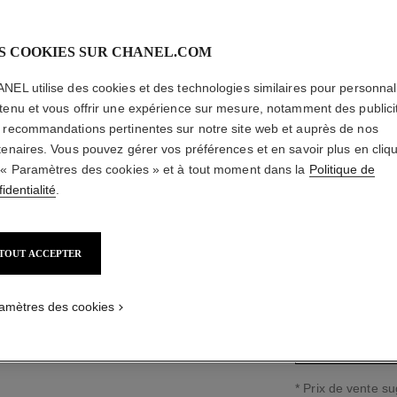
S COOKIES SUR CHANEL.COM
NEL utilise des cookies et des technologies similaires pour personnali
BAGUE P
tenu et vous offrir une expérience sur mesure, notamment des publici
 recommandations pertinentes sur notre site web et auprès de nos
tenaires. Vous pouvez gérer vos préférences et en savoir plus en cliq
Or blanc 18 carat
 « Paramètres des cookies » et à tout moment dans la
Politique de
En savoir plus
identialité
.
Réf. J4137
27 750,00 $ C
TOUT ACCEPTER
guide des tailles
amètres des cookies
↩
* Prix de vente s