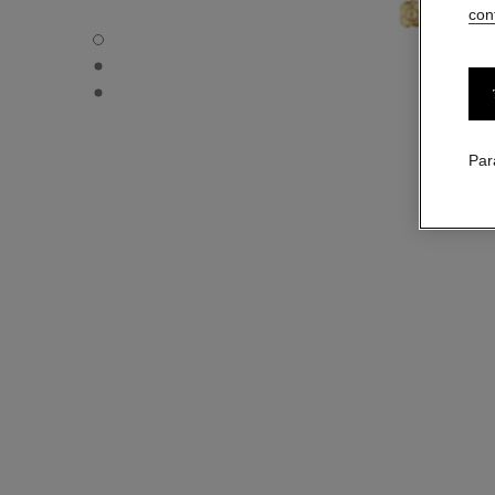
conf
Bracelet souple Bouton de Camélia - Vue par défaut - voir 
Bracelet souple Bouton de Camélia - Vue à plat
Bracelet souple Bouton de Camélia - Vue fermoir
Par