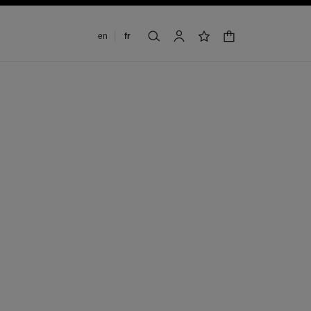
Changer de langue
en
fr
panier
rechercher
mon compte
liste de souhaits