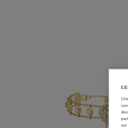
LE
CHA
con
des
par
sur