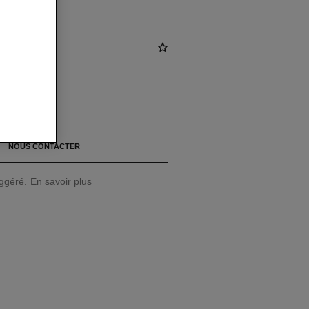
AD
*
NOUS CONTACTER
uggéré.
En savoir plus