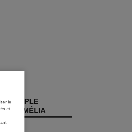
T SOUPLE
ser le
DE CAMÉLIA
tés et
uant
s, diamants