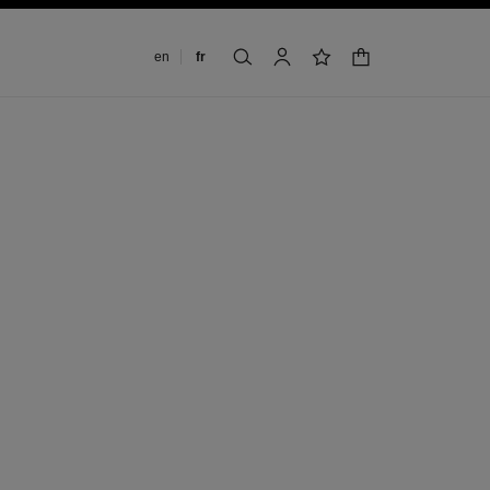
Changer de langue
en
fr
panier
rechercher
mon compte
liste de souhaits