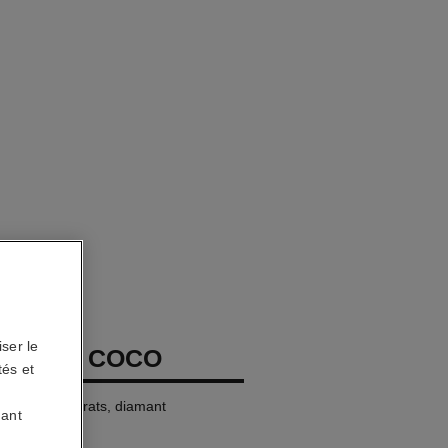
ser le
OREILLE COCO
tés et
or blanc 18 carats, diamant
uant