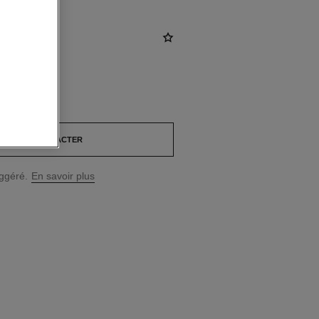
D
*
NOUS CONTACTER
uggéré.
En savoir plus