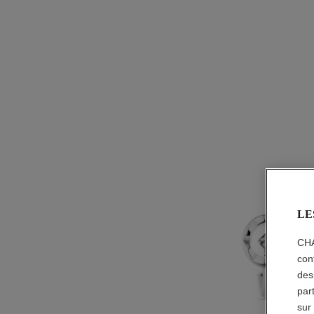
LE
CHA
con
des
par
sur