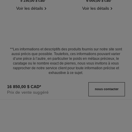
Réf. J12915
Réf. J11754
5 150,00 $ cad
*
6 000,00 $ cad
*
Voir les détails
Voir les détails
**Les informations et descriptifs des produits fournis sur notre site sont
aussi précis que possible. Toutefois, ces informations pouvant varier
d’une pièce à l’autre, en particulier le poids en métaux précieux, le
caratage ou le nombre exact de pierres, nous vous invitons à vous
rapprocher de notre service client pour toute information précise et
exhaustive à ce sujet.
16 850,00 $ CAD
*
nous contacter
Prix de vente suggéré