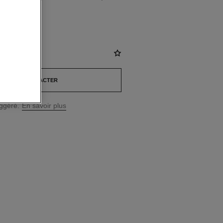
AD
*
NOUS CONTACTER
uggéré.
En savoir plus