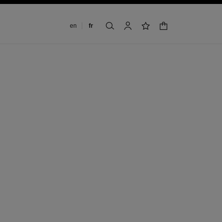
Changer de langue
en
fr
panier
rechercher
mon compte
liste de souhaits