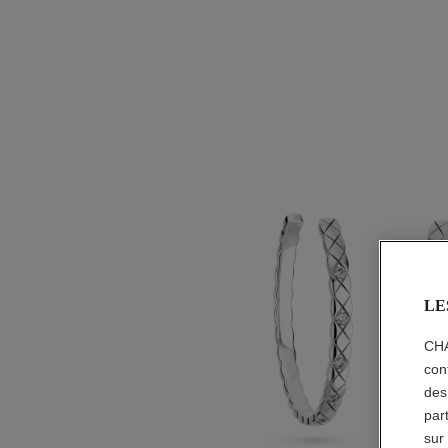
LE
CHA
con
des
par
sur