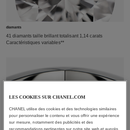
diamants
41 diamants taille brillant totalisant 1,14 carats
Caractéristiques variables**
LES COOKIES SUR CHANEL.COM
CHANEL utilise des cookies et des technologies similaires
matériau
pour personnaliser le contenu et vous offrir une expérience
sur mesure, notamment des publicités et des
Or blanc 18 carats
recommandations pertinentes sur notre site web et auprès