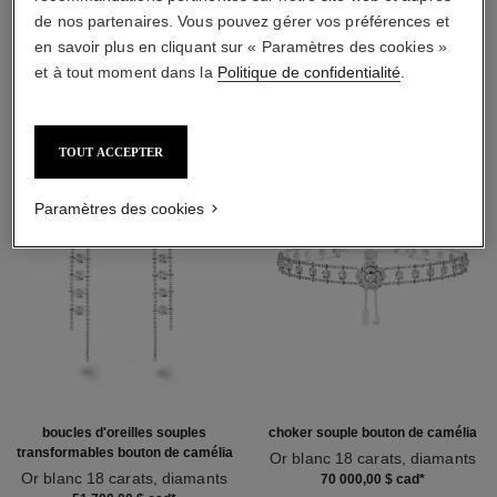
de nos partenaires. Vous pouvez gérer vos préférences et
en savoir plus en cliquant sur « Paramètres des cookies »
DÉCOUVREZ AUSSI
et à tout moment dans la
Politique de confidentialité
.
TOUT ACCEPTER
Paramètres des cookies
boucles d'oreilles souples
choker souple bouton de camélia
transformables bouton de camélia
Or blanc 18 carats, diamants
Or blanc 18 carats, diamants
Réf. J12063
70 000,00 $ cad
*