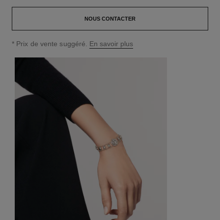
NOUS CONTACTER
↩
* Prix de vente suggéré.
En savoir plus