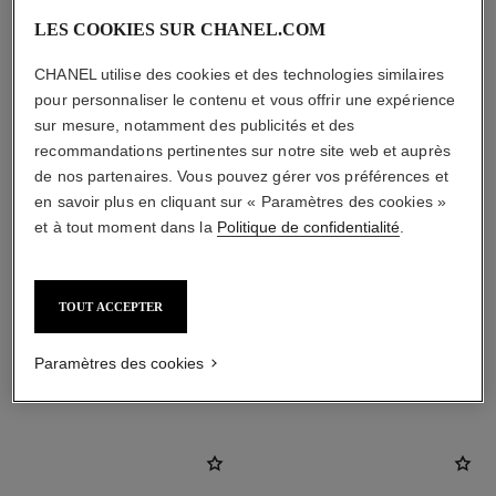
LES COOKIES SUR CHANEL.COM
CHANEL utilise des cookies et des technologies similaires
pour personnaliser le contenu et vous offrir une expérience
sur mesure, notamment des publicités et des
recommandations pertinentes sur notre site web et auprès
fermoir
de nos partenaires. Vous pouvez gérer vos préférences et
en savoir plus en cliquant sur « Paramètres des cookies »
Fermoirs à clip avec tiges amovibles pour oreilles
et à tout moment dans la
Politique de confidentialité
.
percées et non percées
Ces pièces peuvent être détigées puis retigées en
boutique. Pour ne pas les fragiliser, limitez l’opération.
TOUT ACCEPTER
Paramètres des cookies
DÉCOUVREZ AUSSI