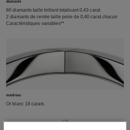
diamants
60 diamants taille brillant totalisant 0,43 carat
2 diamants de centre taille poire de 0,40 carat chacun
Caractéristiques variables**
matériau
Or blanc 18 carats