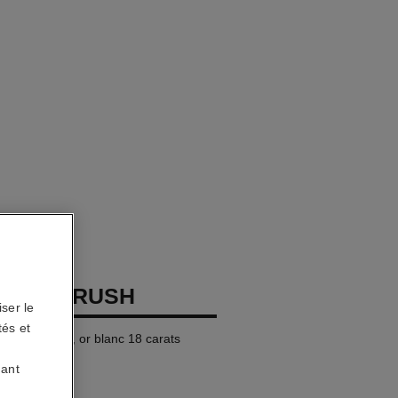
COCO CRUSH
ser le
tés et
grand modèle, or blanc 18 carats
uant