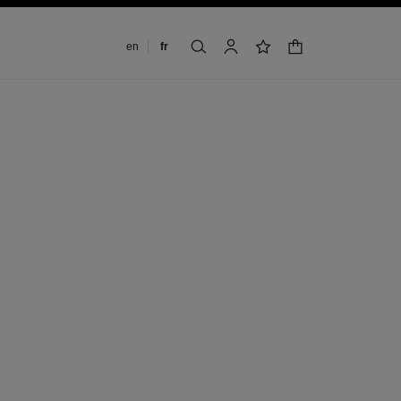
Changer de langue
en
fr
panier
rechercher
mon compte
liste de souhaits