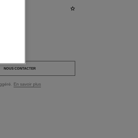
D
*
NOUS CONTACTER
uggéré.
En savoir plus