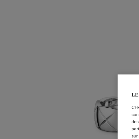
LE
CHA
con
des
par
sur