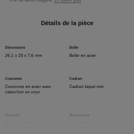
↩
* Prix de vente suggéré.
En savoir plus
Détails de la pièce
Dimensions
Boîte
26,1 x 20 x 7,6 mm
Boîte en acier
Couronne
Cadran
Couronne en acier avec
Cadran laqué noir
cabochon en onyx
Bracelet
Mouvement
Bracelet chaîne en acier
Mouvement quartz de haute
précision