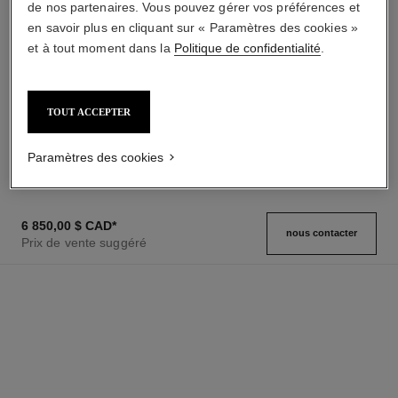
de nos partenaires. Vous pouvez gérer vos préférences et
en savoir plus en cliquant sur « Paramètres des cookies »
et à tout moment dans la
Politique de confidentialité
.
montre première chaîne iconique
montre première chaîne
gourmette
Acier et cuir noir, cadran laqué
noir
Grand modèle, acier et
TOUT ACCEPTER
Réf. H7022
diamants, cadran laqué noir
7 100,00 $ cad
*
Réf. H7020
12 600,00 $ cad
*
Voir les détails
Paramètres des cookies
Voir les détails
6 850,00 $ CAD
*
nous contacter
Prix de vente suggéré