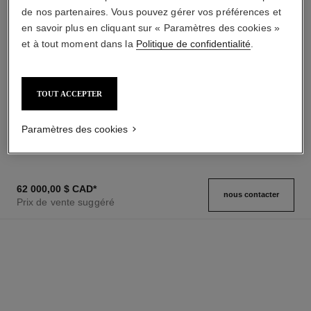
Conseils d'entretien
Mode d'emploi
de nos partenaires. Vous pouvez gérer vos préférences et
en savoir plus en cliquant sur « Paramètres des cookies »
et à tout moment dans la
Politique de confidentialité
.
montre monsieur de chanel
montre monsieur de chanel
TOUT ACCEPTER
Platine et cadran émail Grand
OR BEIGE, cadran opalin avec
Feu avec heure sautante et
heure sautante et minute
Réf. H6597
minute rétrograde à 240°
Réf. H6596
rétrograde sur 240°
110 000,00 $ cad
*
69 000,00 $ cad
*
Paramètres des cookies
Voir les détails
Voir les détails
62 000,00 $ CAD
*
nous contacter
Prix de vente suggéré