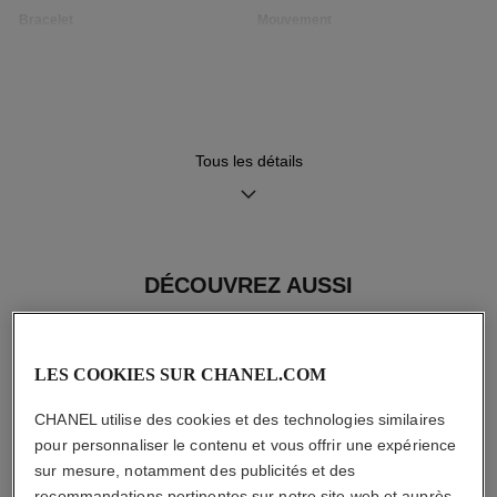
Bracelet
Mouvement
Bracelet en acier
Mouvement quartz de haute
précision
Fonctions
Étanchéité
Tous les détails
Heures, Minutes
30 m
DÉCOUVREZ AUSSI
Conseils d'entretien
Mode d'emploi
LES COOKIES SUR CHANEL.COM
CHANEL utilise des cookies et des technologies similaires
pour personnaliser le contenu et vous offrir une expérience
sur mesure, notamment des publicités et des
recommandations pertinentes sur notre site web et auprès