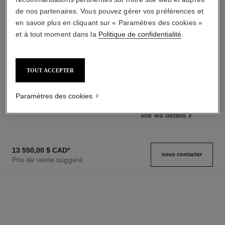
de nos partenaires. Vous pouvez gérer vos préférences et
en savoir plus en cliquant sur « Paramètres des cookies »
et à tout moment dans la
Politique de confidentialité
.
TOUT ACCEPTER
montre code coco
montre code coco
Acier et diamants
Céramique haute résistance
Réf. H5812
noire, acier et diamants
21 400,00 $ cad
*
Paramètres des cookies
Réf. H5148
15 050,00 $ cad
*
Voir les détails
Voir les détails
13 550,00 $ CAD
*
nous contacter
Prix de vente suggéré