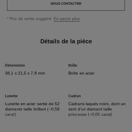
NOUS CONTACTER
↩
* Prix de vente suggéré.
En savoir plus
Détails de la pièce
Dimensions
Boîte
38,1 x 21,5 x 7,8 mm
Boîte en acier
Lunette
Cadran
Lunette en acier sertie de 52
Cadrans laqués noirs, dont un
diamants taille brillant (~0,58
serti d’un diamant taille
carat)
princesse (~0,05 carat)