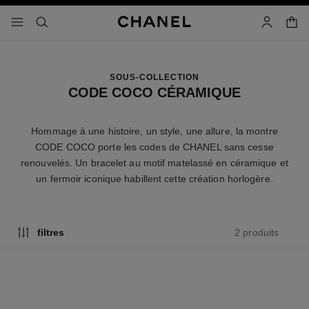
iver le mode contraste élevé
panier
menu principal de navigation
- navigation principale
rechercher
mon compt
SOUS-COLLECTION
CODE COCO CÉRAMIQUE
Hommage à une histoire, un style, une allure, la montre
CODE COCO porte les codes de CHANEL sans cesse
renouvelés. Un bracelet au motif matelassé en céramique et
un fermoir iconique habillent cette création horlogère.
2 produits
filtres