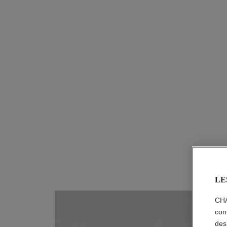
montre boy·friend
Moyen modèle, acier, bracelet en veau motif matela
Réf. H6954
et second bracelet inclus
6 650,00 $ cad
*
Voir les détails
LE
CHA
con
des