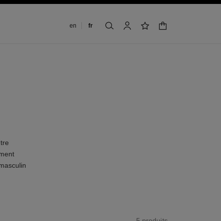
Changer de langue
en
fr
panier
rechercher
mon compte
liste de souhaits
tre
ement
 masculin
5 produits