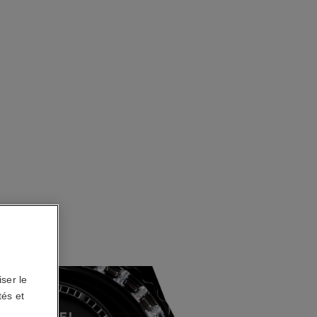
ser le
tés et