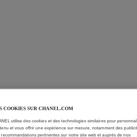
montre boy·friend
ssé
Moyen modèle, acier et diamants, bracelet en veau
Réf. H6402
motif matelassé et second bracelet inclus
14 150,00 $ cad
*
Voir les détails
S COOKIES SUR CHANEL.COM
NEL utilise des cookies et des technologies similaires pour personnali
tenu et vous offrir une expérience sur mesure, notamment des publici
 recommandations pertinentes sur notre site web et auprès de nos