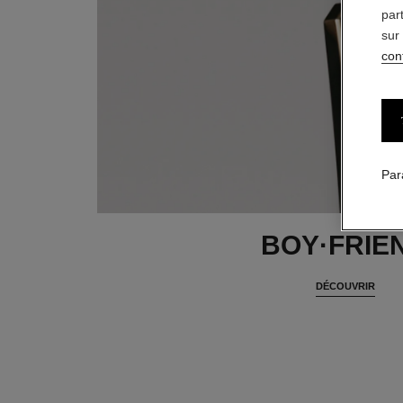
par
sur
conf
Par
BOY·FRIE
DÉCOUVRIR