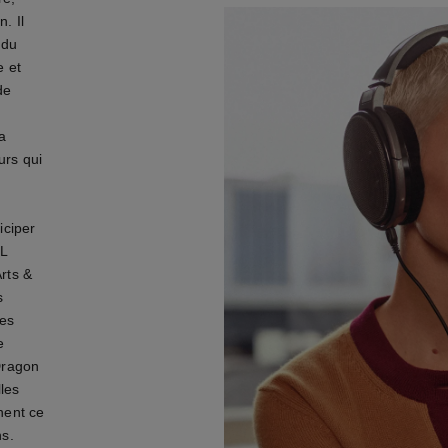
. Il
 du
e et
de
a
urs qui
iciper
EL
rts &
s
res
e
-Dragon
les
nent ce
ns.