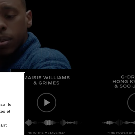
ser le
tés et
uant