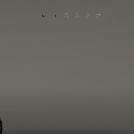
Changer de langue
en
fr
panier
rechercher
mon compte
liste de souhaits
6
nnects season 2