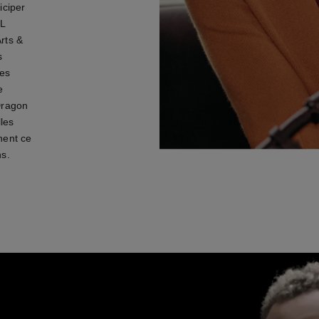
iciper
EL
rts &
s
res
e
-Dragon
les
nent ce
ns.