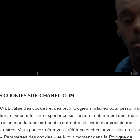
S COOKIES SUR CHANEL.COM
NEL utilise des cookies et des technologies similaires pour personnali
tenu et vous offrir une expérience sur mesure, notamment des publici
 recommandations pertinentes sur notre site web et auprès de nos
tenaires. Vous pouvez gérer vos préférences et en savoir plus en cliq
 « Paramètres des cookies » et à tout moment dans la
Politique de