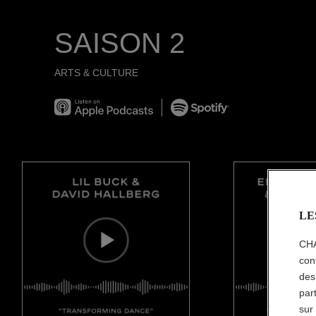
SAISON 2
ARTS & CULTURE
Listen on Apple Podcast
Spotify
LE
CHA
con
des
par
sur