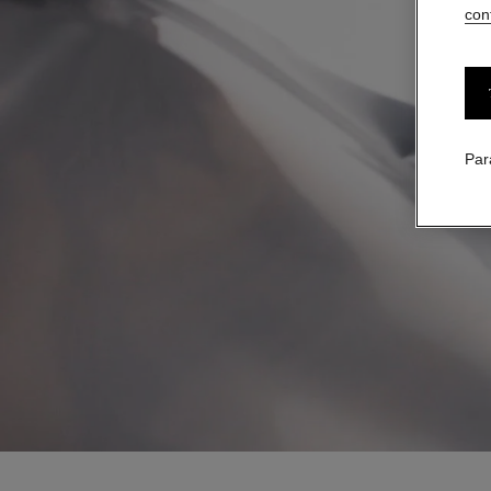
conf
Par