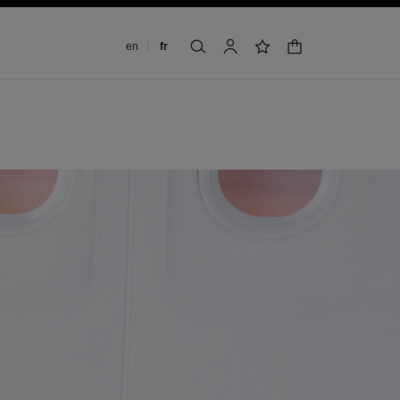
Changer de langue
en
fr
panier
rechercher
mon compte
liste de souhaits