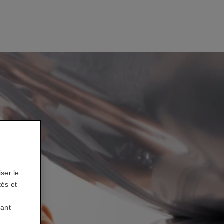
ser le
tés et
uant