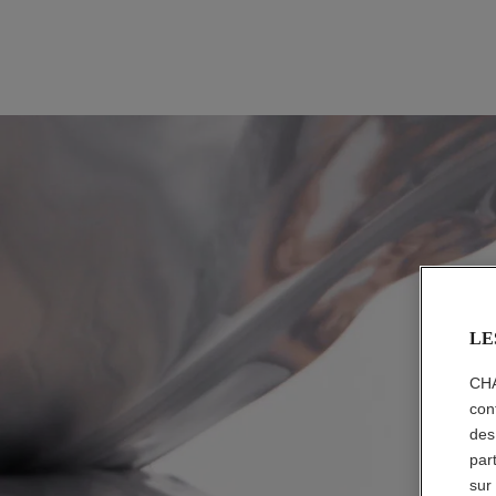
LE
CHA
con
des
par
sur