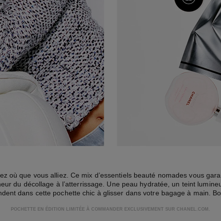
ez où que vous alliez. Ce mix d’essentiels beauté nomades vous gara
eur du décollage à l’atterrissage. Une peau hydratée, un teint lumine
ndent dans cette pochette chic à glisser dans votre bagage à main. B
POCHETTE EN ÉDITION LIMITÉE À COMMANDER EXCLUSIVEMENT SUR CHANEL.COM.