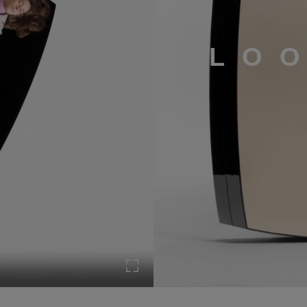
LO
o en pause
Activer le mode plein écran