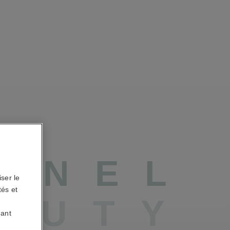
A
N
E
L
ser le
tés et
A
U
T
Y
uant