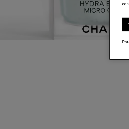
conf
Par