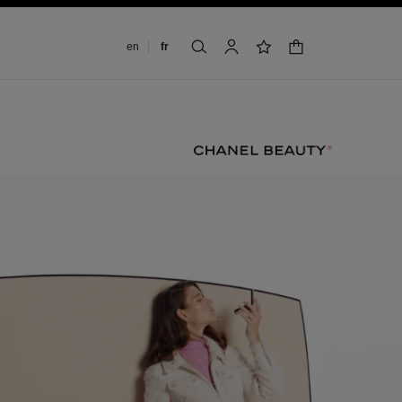
Changer de langue
en
fr
panier
rechercher
mon compte
liste de souhaits