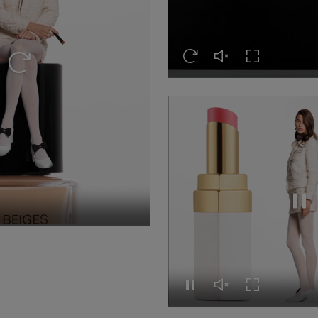
Revoir cette vidéo
Réactiver le son de c
Activer le mod
Revoir cette vidéo
Mett
son de cette vidéo
r le mode plein écran
Mettre cette vidéo en pause
Réactiver le son de c
Activer le mod