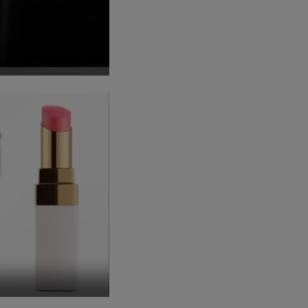
ette vidéo
e plein écran
re cette vidéo en pause
ette vidéo
e plein écran