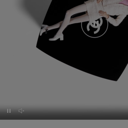
Mettre cette vidé
Mettre cette vidéo en pause
Réactiver le son de cette vidéo