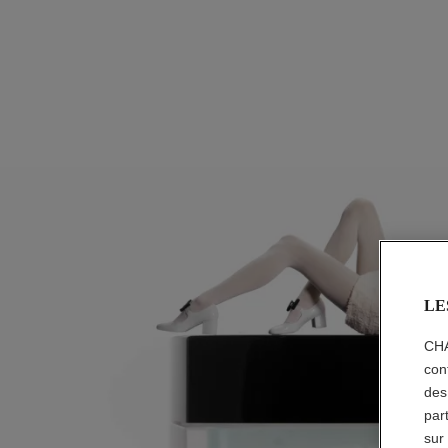
LE
CHA
con
des
par
sur