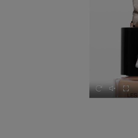
Revoir cette vidéo
Réactiver le 
Active