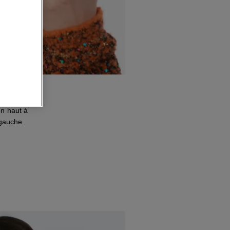
UR YEUX
en haut à
 gauche.