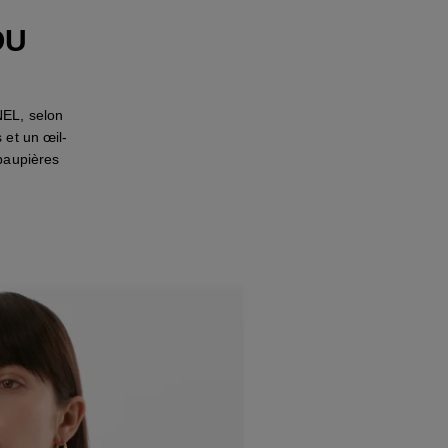
OU
NEL, selon
 et un œil-
 paupières