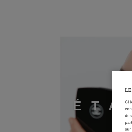
ÉTAPE 2
LE
É
T
A
CHA
con
des
par
sur