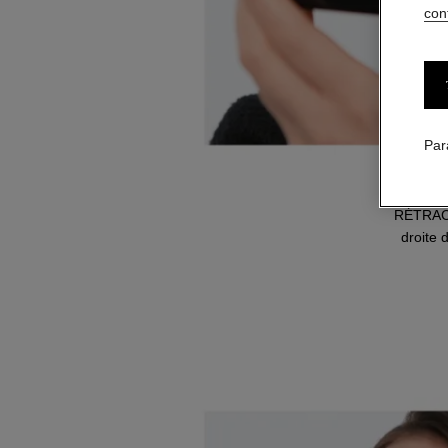
conf
Par
Appliq
RÉTRACTA
droite 