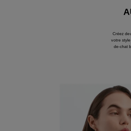
A
Créez deu
votre styl
de-chat b