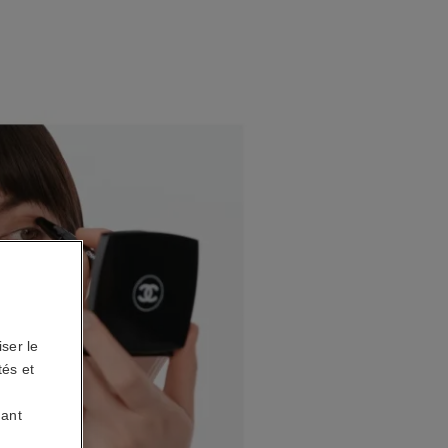
ser le
tés et
uant