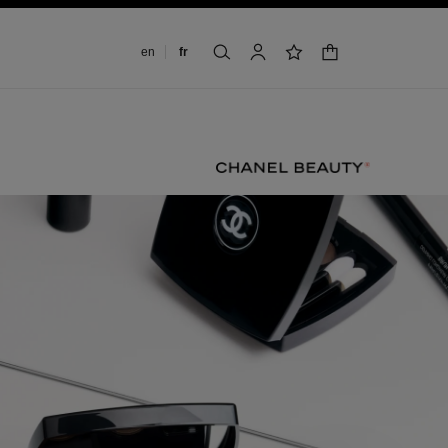
Changer de langue
en
fr
panier
rechercher
mon compte
liste de souhaits