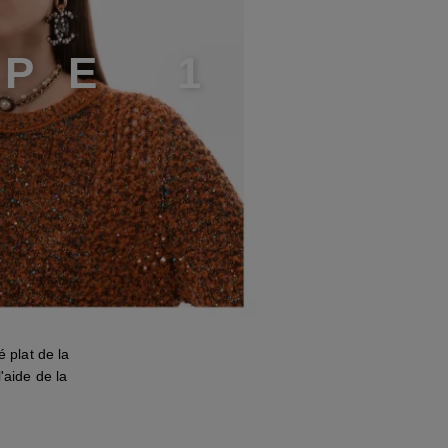
A
P
E
1
 plat de la
'aide de la