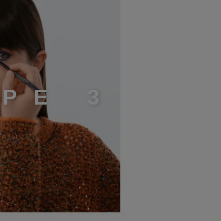
A
P
E
3