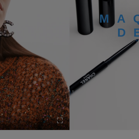
MA
o en pause
D
Activer le mode plein écran