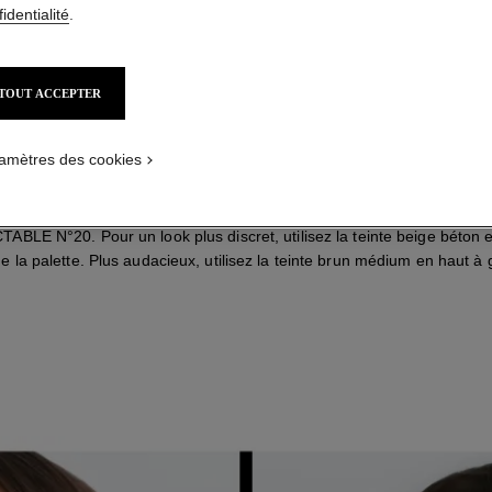
identialité
.
TOUT ACCEPTER
amètres des cookies
uez LES 4 OMBRES Clair-Obscur à l'aide du PINCEAU DUO CONTO
BLE N°20. Pour un look plus discret, utilisez la teinte beige béton 
de la palette. Plus audacieux, utilisez la teinte brun médium en haut à
ÉTAPE 3