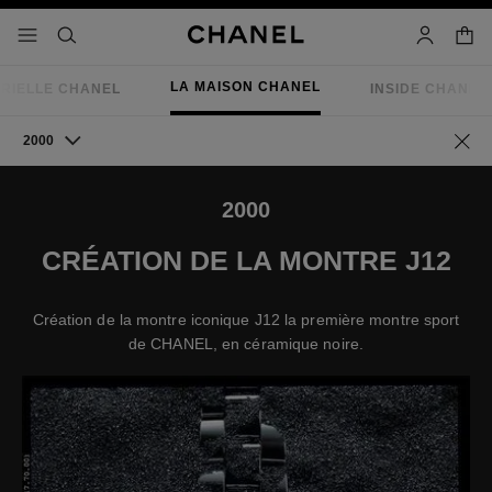
iver le mode contraste élevé
panier
menu principal de navigation
- navigation principale
rechercher
mon compt
LA MAISON CHANEL
RIELLE CHANEL
INSIDE CHANEL
2000
Retou
2000
CRÉATION DE LA MONTRE J12
Création de la montre iconique J12 la première montre sport
de CHANEL, en céramique noire.