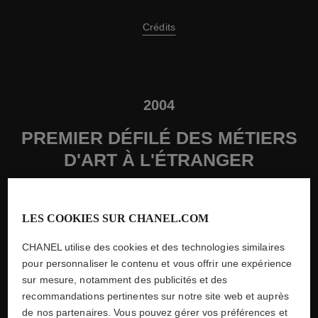
Crédits
2004
PREMIER DÉFILÉ DES MÉTIERS
D'ART À L'ÉTRANGER
Pour la première fois, la Maison CHANEL organise un défilé
des Métiers d'Art à l'étranger. Celui-ci se tient dans le nouveau
flagship de CHANEL à Ginza, à Tokyo.
LES COOKIES SUR CHANEL.COM
CHANEL utilise des cookies et des technologies similaires
pour personnaliser le contenu et vous offrir une expérience
sur mesure, notamment des publicités et des
recommandations pertinentes sur notre site web et auprès
de nos partenaires. Vous pouvez gérer vos préférences et