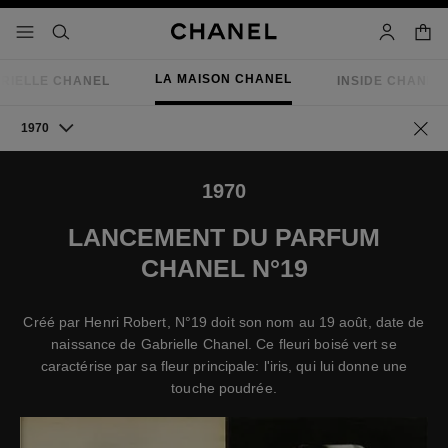
iver le mode contraste élevé
panier
menu principal de navigation
- navigation principale
rechercher
mon compt
LA MAISON CHANEL
RIELLE CHANEL
INSIDE CHANEL
1970
Retou
1970
LANCEMENT DU PARFUM
CHANEL N°19
Créé par Henri Robert, N°19 doit son nom au 19 août, date de
naissance de Gabrielle Chanel. Ce fleuri boisé vert se
caractérise par sa fleur principale: l'iris, qui lui donne une
touche poudrée.