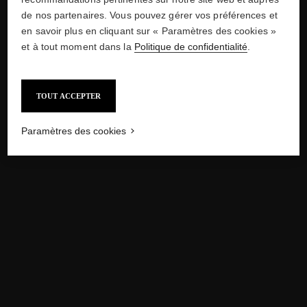
dossier de presse, 1932
de nos partenaires. Vous pouvez gérer vos préférences et
Crédits
en savoir plus en cliquant sur « Paramètres des cookies »
et à tout moment dans la
Politique de confidentialité
.
TOUT ACCEPTER
-
/
-
PRÉCÉDENT
1920
SUIVANT
1940
Paramètres des cookies