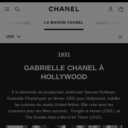
iver le mode contraste élevé
panier
menu principal de navigation
- navigation principale
rechercher
mon compt
LA MAISON CHANEL
RIELLE CHANEL
INSIDE CHANEL
1930
Retou
1931
GABRIELLE CHANEL À
HOLLYWOOD
À la demande du producteur américain Samuel Goldwyn,
Gabrielle Chanel part en février 1931 pour Hollywood, habiller
les actrices du studio United Artists. Elle crée ainsi les
costumes pour les films suivants : Tonight or Never (1931), et
The Greeks Had a Word for Them (1932).