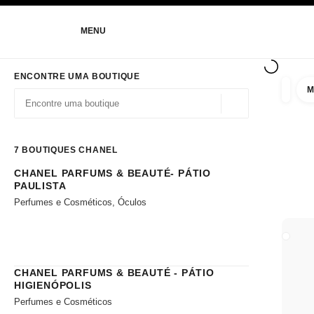
ATIVAR ALTO CONTRASTE
MENU
navegação principal
navegação principal
ENCONTRE UMA BOUTIQUE
M
filtrar 
filtros
Geolocalidade - enc
As sugestões são apresentadas por baixo desta barra de pesquisa
0 Sugestões disponíveis
7
BOUTIQUES CHANEL
CHANEL PARFUMS & BEAUTÉ- PÁTIO
Ir para os filtros
PAULISTA
Perfumes e Cosméticos, Óculos
FECHA
CHANEL PARFUMS & BEAUTÉ - PÁTIO
HIGIENÓPOLIS
Perfumes e Cosméticos