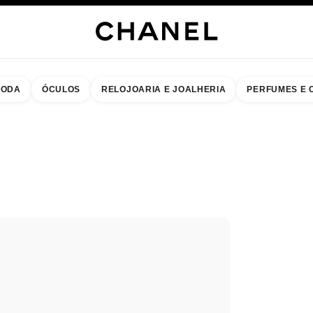
ODA
ÓCULOS
RELOJOARIA E JOALHERIA
PERFUMES E 
resultados por:
ontre a boutique mais perto
R CARTÃO DA BOUTIQUE CHANEL IGUATEMI