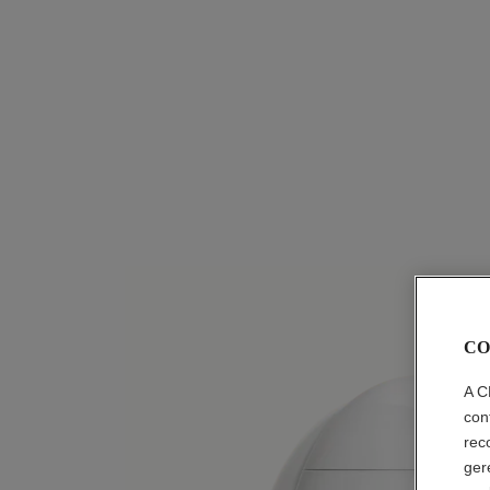
CO
A C
con
rec
ger