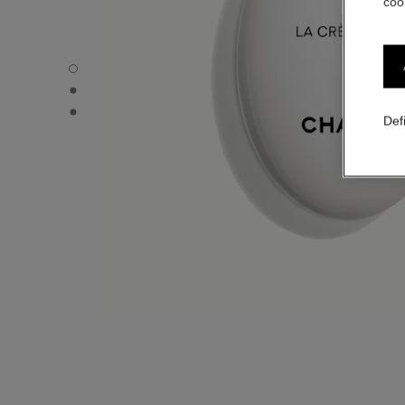
coo
LA CRÈME MAIN - visão padrão
LA CRÈME MAIN - Visualização alternativa 1
LA CRÈME MAIN - Visualização de textura básica
Def