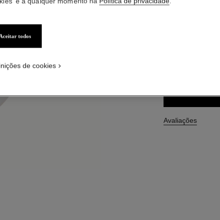
kies' e a qualquer momento na
Política de privacidade
.
Ref. 133850
R$ 490
Aceitar todos
TAMANHO
inições de cookies
50 ml
Avaliações