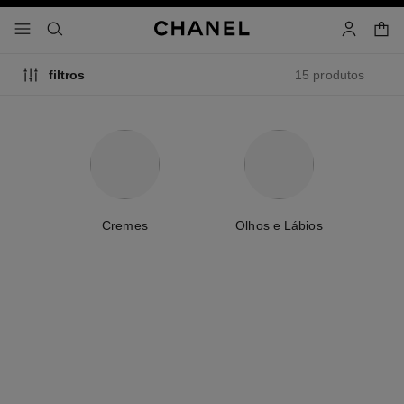
ativar alto contraste
sacola
menu - navegação pricipal
- navegação principal
pesquisa
conta
15 produtos
filtros
Cremes
Olhos e Lábios
os