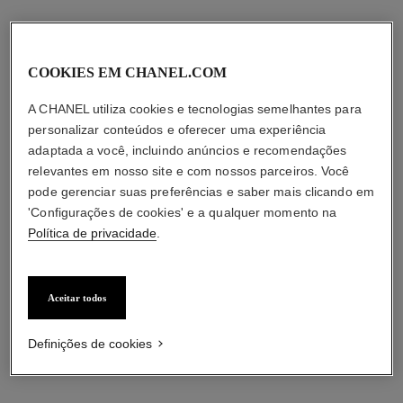
COOKIES EM CHANEL.COM
A CHANEL utiliza cookies e tecnologias semelhantes para
personalizar conteúdos e oferecer uma experiência
adaptada a você, incluindo anúncios e recomendações
relevantes em nosso site e com nossos parceiros. Você
le lift sérum
le lift crème de nuit
pode gerenciar suas preferências e saber mais clicando em
Suaviza – Firma – Fortifica
Suaviza – Firma
Ref. 141965
Ref. 141760
'Configurações de cookies' e a qualquer momento na
r$ 2.025
r$ 1.440
Política de privacidade
.
Adicionar à sacola
Adicionar à sacola
Aceitar todos
Definições de cookies