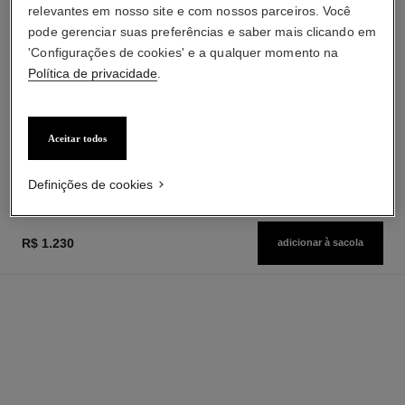
relevantes em nosso site e com nossos parceiros. Você
pode gerenciar suas preferências e saber mais clicando em
'Configurações de cookies' e a qualquer momento na
Política de privacidade
.
rouge coco flash
chance eau tendre
Cor, Brilho, Intensidade Em um
Eau de Parfum Spray
Instante
Ref. 126260
à partir de
Ref. 174080
Aceitar todos
33 sombras disponíveis
r$ 800
r$ 420
Adicionar à sacola
Adicionar à sacola
Definições de cookies
R$ 1.230
adicionar à sacola