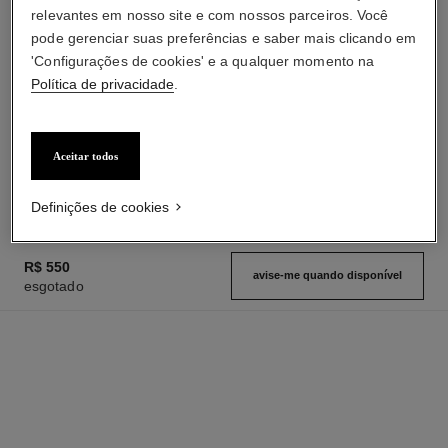
relevantes em nosso site e com nossos parceiros. Você
pode gerenciar suas preferências e saber mais clicando em
'Configurações de cookies' e a qualquer momento na
Política de privacidade
.
sublimage le soin perfecteur
gabrielle chanel
O Primer Excepcional : Hidrata
L'Eau
e Ilumina
Ref. 120360
Aceitar todos
à partir de
Ref. 144270
r$ 2.280
r$ 1.030
Adicionar à sacola
Adicionar à sacola
Definições de cookies
R$ 550
avise-me quando disponível
esgotado