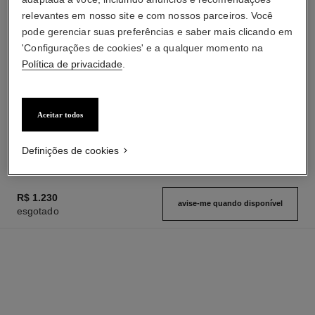
relevantes em nosso site e com nossos parceiros. Você
pode gerenciar suas preferências e saber mais clicando em
'Configurações de cookies' e a qualquer momento na
Política de privacidade
.
coco mademoiselle
le vernis
Emulsão Hidratante para o
Esmalte de Longa Duração
Corpo
Ref. 179151
Aceitar todos
40 sombras disponíveis
Ref. 116945
r$ 550
r$ 280
Adicionar à sacola
Adicionar à sacola
Definições de cookies
R$ 1.230
avise-me quando disponível
esgotado