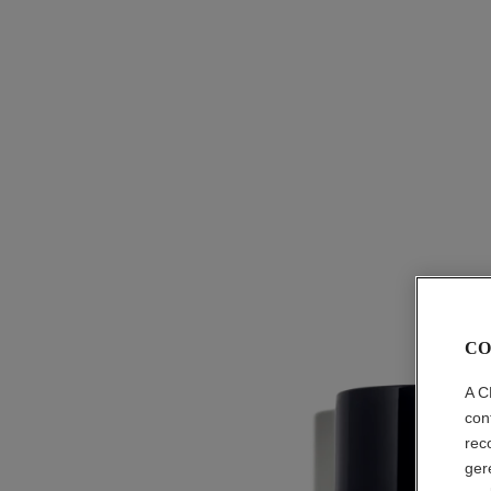
CO
A C
con
rec
ger