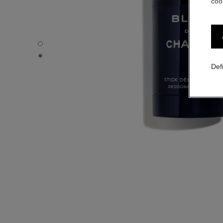
coo
BLEU DE CHANEL - visão padrão
BLEU DE CHANEL - Visualização alternativa 1
Def