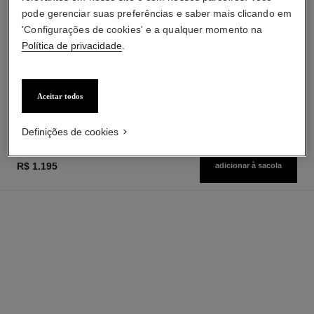
pode gerenciar suas preferências e saber mais clicando em
'Configurações de cookies' e a qualquer momento na
Política de privacidade
.
huile douce
Óleo Leve para o Cabelo e o
Corpo
Ref. 122950
Aceitar todos
r$ 1.550
Adicionar à sacola
Definições de cookies
R$ 1.195
adicionar à sacola