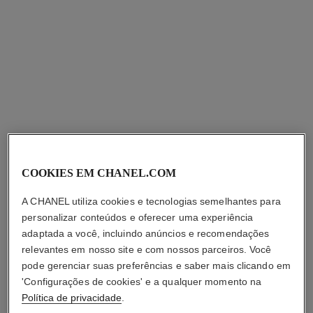
bleu de chanel
bleu de chanel
Gel de Limpeza 2 Em 1
Desodorante Stick
Ref. 107970
Ref. 107710
r$ 560
r$ 365
COOKIES EM CHANEL.COM
Adicionar à sacola
Adicionar à sacola
A CHANEL utiliza cookies e tecnologias semelhantes para
personalizar conteúdos e oferecer uma experiência
adaptada a você, incluindo anúncios e recomendações
relevantes em nosso site e com nossos parceiros. Você
pode gerenciar suas preferências e saber mais clicando em
'Configurações de cookies' e a qualquer momento na
Política de privacidade
.