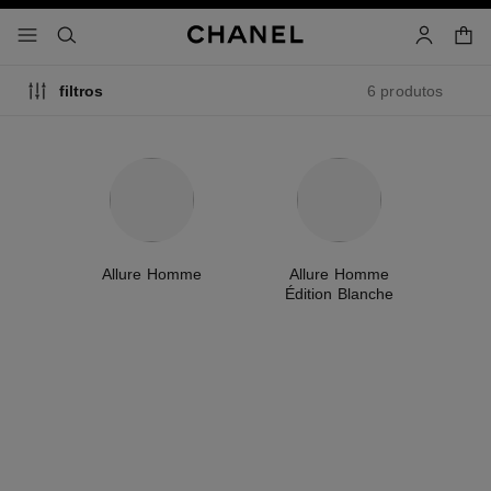
ativar alto contraste
sacola
menu - navegação pricipal
- navegação principal
pesquisa
conta
6 produtos
filtros
Allure Homme
Allure Homme
Édition Blanche