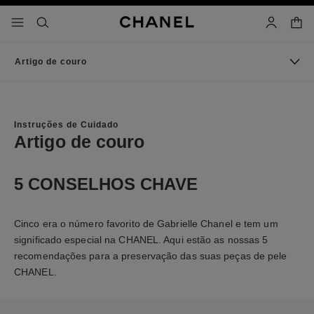
ativar alto contraste
sacola
menu - navegação pricipal
- navegação principal
pesquisa
conta
Artigo de couro
Instruções de Cuidado
Artigo de couro
5 CONSELHOS CHAVE
Cinco era o número favorito de Gabrielle Chanel e tem um
significado especial na CHANEL. Aqui estão as nossas 5
recomendações para a preservação das suas peças de pele
CHANEL.