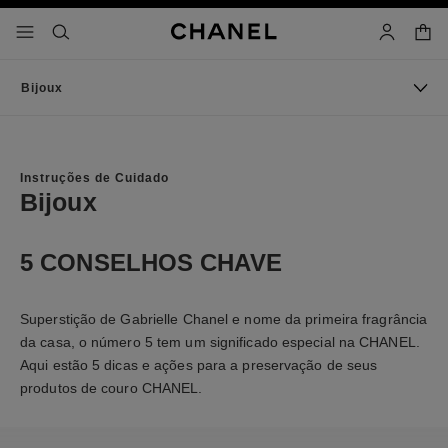
ativar alto contraste
sacola
menu - navegação pricipal
- navegação principal
pesquisa
conta
Bijoux
Instruções de Cuidado
Bijoux
5 CONSELHOS CHAVE
Superstição de Gabrielle Chanel e nome da primeira fragrância
da casa, o número 5 tem um significado especial na CHANEL.
Aqui estão 5 dicas e ações para a preservação de seus
produtos de couro CHANEL.