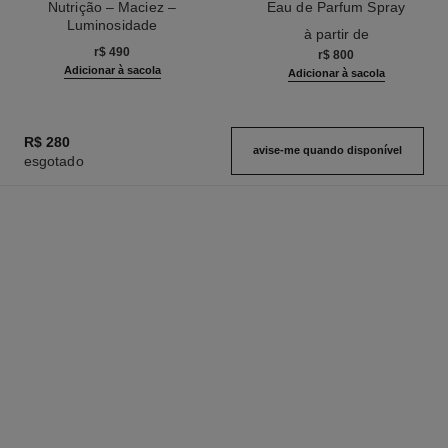
Nutrição – Maciez –
Eau de Parfum Spray
Luminosidade
Ref. 126260
à partir de
Ref. 133850
r$ 490
r$ 800
Adicionar à sacola
Adicionar à sacola
R$ 280
avise-me quando disponível
esgotado