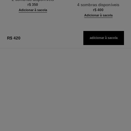
Ref. 190027
Curvatura e Definição
4 sombras disponíveis
r$ 350
r$ 400
Adicionar à sacola
Adicionar à sacola
R$ 420
adicionar à sacola