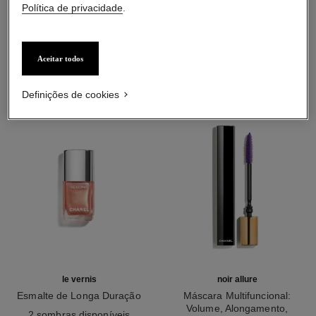
Política de privacidade
.
COMBINAÇÃO PERFEITA
Aceitar todos
Definições de cookies
le vernis
noir allure
Esmalte de Longa Duração
Máscara Multifuncional:
Ref. 179403
Volume, Alongamento,
2 sombras disponíveis