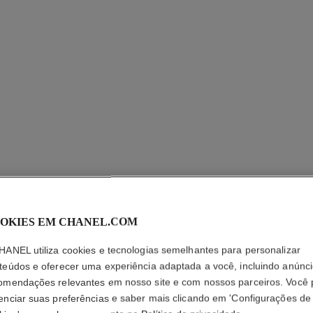
LES BEI
OKIES EM CHANEL.COM
TINT
HANEL utiliza cookies e tecnologias semelhantes para personalizar
Tint Fresco e Aq
teúdos e oferecer uma experiência adaptada a você, incluindo anúnci
Microgotículas. Ef
omendações relevantes em nosso site e com nossos parceiros. Você
Natural e Luminos
enciar suas preferências e saber mais clicando em 'Configurações de
Mais detalhes