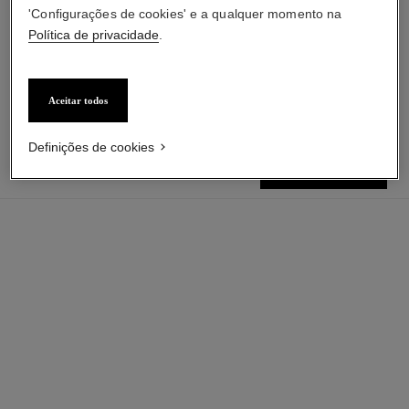
'Configurações de cookies' e a qualquer momento na
la crème main
chance
Política de privacidade
.
Nutrição – Maciez –
Eau de Parfum Vaporizador
Luminosidade
Ref. 126520
à partir de
Ref. 133850
r$ 490
r$ 1.030
Adicionar à sacola
Adicionar à sacola
Aceitar todos
Definições de cookies
R$ 280
adicionar à sacola