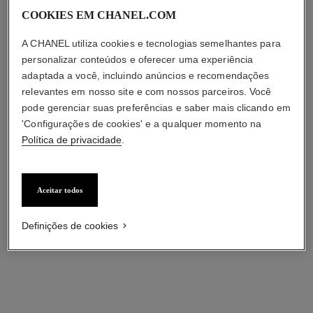
COOKIES EM CHANEL.COM
A CHANEL utiliza cookies e tecnologias semelhantes para
*Preço sugerido.
Mais informações
personalizar conteúdos e oferecer uma experiência
↩
adaptada a você, incluindo anúncios e recomendações
relevantes em nosso site e com nossos parceiros. Você
pode gerenciar suas preferências e saber mais clicando em
'Configurações de cookies' e a qualquer momento na
Política de privacidade
.
Aceitar todos
Definições de cookies