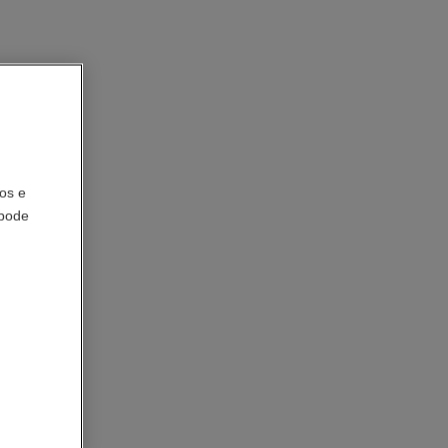
os e
 pode