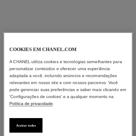
COOKIES EM CHANEL.COM
A CHANEL utiliza cookies e tecnologias semelhantes para
ultra le teint
ultra le teint velvet
personalizar conteúdos e oferecer uma experiência
Base Compacta de Duração
Base Blur de Efeito Suave.
adaptada a você, incluindo anúncios e recomendações
Ultralonga – Conforto
Acabamento Matte
relevantes em nosso site e com nossos parceiros. Você
Ref. 172712
Duradouro e Acabamento
Ref. 173024
Aveludado.
1
7
sombras disponíveis
7 sombras
sombras disponíveis
13 sombras
Adicional
Adicional
Perfeito
r$ 550
r$ 435
pode gerenciar suas preferências e saber mais clicando em
'Configurações de cookies' e a qualquer momento na
Adicionar à sacola
ENCONTRAR MEU TOM
Política de privacidade
.
Adicionar à sacola
Aceitar todos