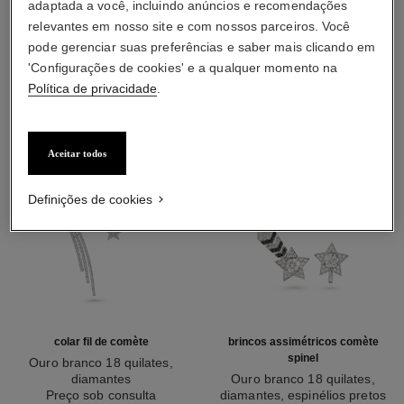
adaptada a você, incluindo anúncios e recomendações
relevantes em nosso site e com nossos parceiros. Você
CONHECER MAIS
pode gerenciar suas preferências e saber mais clicando em
'Configurações de cookies' e a qualquer momento na
Política de privacidade
.
Aceitar todos
Definições de cookies
colar fil de comète
brincos assimétricos comète
spinel
Ouro branco 18 quilates,
diamantes
Ouro branco 18 quilates,
Ref. J2846
Preço sob consulta
diamantes, espinélios pretos