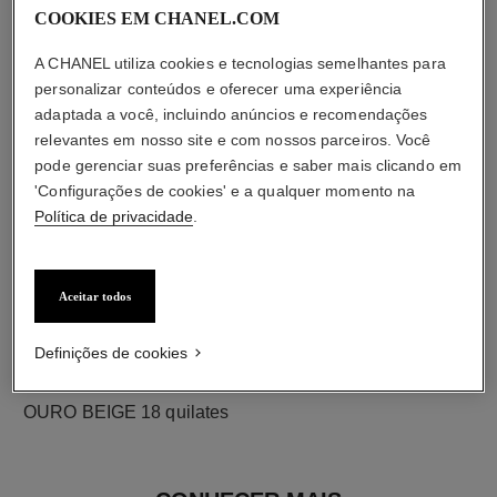
COOKIES EM CHANEL.COM
diamantes
A CHANEL utiliza cookies e tecnologias semelhantes para
1 diamante lapidação brilhante de 0,03 quilate
personalizar conteúdos e oferecer uma experiência
As características de cada peça podem variar**
adaptada a você, incluindo anúncios e recomendações
relevantes em nosso site e com nossos parceiros. Você
pode gerenciar suas preferências e saber mais clicando em
'Configurações de cookies' e a qualquer momento na
Política de privacidade
.
Aceitar todos
Definições de cookies
material
OURO BEIGE 18 quilates