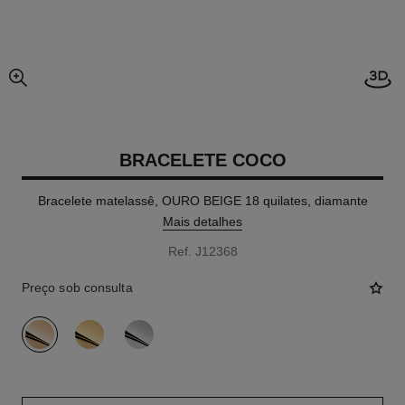
Abri
aumentar imagem
BRACELETE COCO
Bracelete matelassê, OURO BEIGE 18 quilates, diamante
Mais detalhes
Ref. J12368
Preço sob consulta
variante
(3)