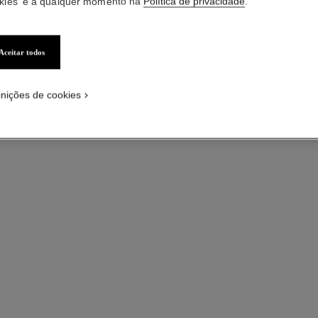
kies' e a qualquer momento na
Política de privacidade
.
Aceitar todos
inições de cookies