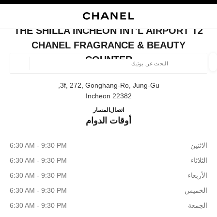
ي
تفعيل التباين العالي
إغلاق بطاقة المتجر THE SHILLA INCHEON INT'L AIRPORT T2 CHANEL FRAGRANCE & BEAUTY COUNTER
البحث
المتصفح الرئيسي
حسا
المتصفح الرئيسي
THE SHILLA INCHEON INT'L AIRPORT T2
العثور على بوتيك
CHANEL FRAGRANCE & BEAUTY
COUNTER
الموقع ا
3f, 272, Gonghang-Ro, Jung-Gu,
22382 Incheon
الأزياء
النظارات
الساعات والمجوهرات الفاخرة
العطور 
ترشيح النتائج حساب:
المرشحات
ANEL Fragrance & Beauty Counter
+82 80 805 9628
اتصال
المسار
أوقات الدوام
الاثنين
6:30 AM - 9:30 PM
الثلاثاء
6:30 AM - 9:30 PM
الأربعاء
6:30 AM - 9:30 PM
الخميس
6:30 AM - 9:30 PM
الجمعة
6:30 AM - 9:30 PM