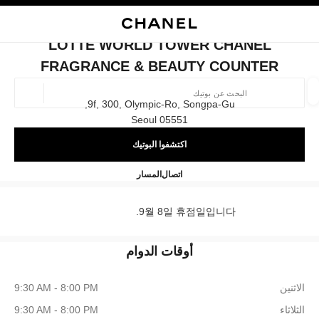
ي
تفعيل التباين العالي
إغلاق بطاقة المتجر LOTTE WORLD TOWER CHANEL FRAGRANCE & BEAUTY COUNTER
البحث
المتصفح الرئيسي
حسا
المتصفح الرئيسي
LOTTE WORLD TOWER CHANEL
العثور على بوتيك
FRAGRANCE & BEAUTY COUNTER
الموقع ا
9f, 300, Olympic-Ro, Songpa-Gu,
05551 Seoul
اكتشفوا البوتيك
الأزياء
النظارات
الساعات والمجوهرات الفاخرة
العطور 
ترشيح النتائج حساب:
المرشحات
EL Fragrance & Beauty Counter
+82 2 3213 3827
اتصال
المسار
9월 8일 휴점일입니다.
أوقات الدوام
الاثنين
9:30 AM - 8:00 PM
الثلاثاء
9:30 AM - 8:00 PM