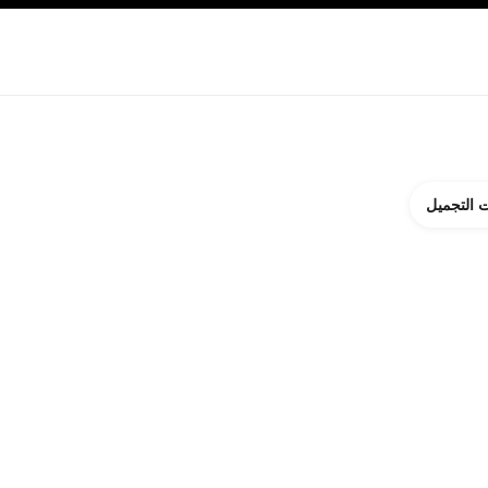
ة بالبشرة
نبذة عن شانيل CHANEL
 التجميل